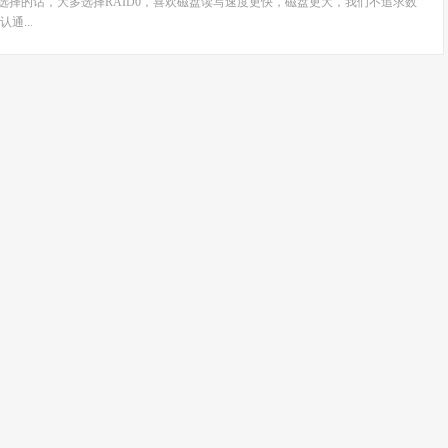
内客户选择的话，大多选择RAID0，喜欢磁盘读写速度更快，磁盘更大，我们不追求数
通...