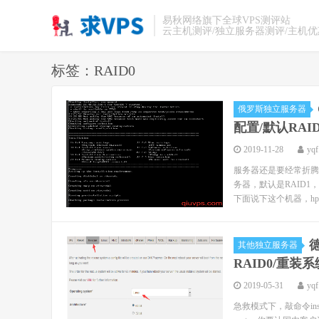
易秋网络旗下全球VPS测评站
云主机测评/独立服务器测评/主机
标签：RAID0
俄罗斯独立服务器
配置/默认RAI
2019-11-28
yqf
服务器还是要经常折腾
务器，默认是RAID1
下面说下这个机器，hp pro
德
其他独立服务器
RAID0/重装
2019-05-31
yqf
急救模式下，敲命令ins