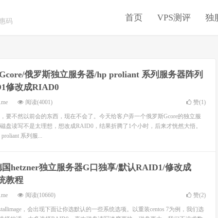
首页
VPS测评
独
优惠码
Gcore/俄罗斯独立服务器/hp proliant 系列服务器阵列
D1修改成RIAD0
.me
阅读(4001)
赞(
1
)
，要不然以前会的东西，现在不会了。今天给客户弄一个俄罗斯Gcore的独立服
，磁盘读写不是太理想，想改成RAID0，结果折腾了1个小时，后来才恍然大悟。
liant 系列服...
国hetzner独立服务器G口独享/默认RAID1/修改成
系统教程
.me
阅读(10660)
赞(
2
)
tallimage，会出现下面让你选默认的一些系统选项。以重装centos 7为例，我们选