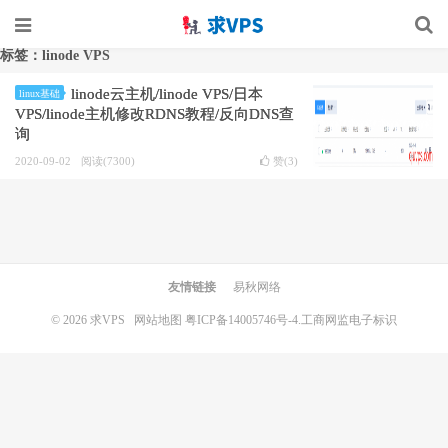
标签：linode VPS
linode云主机/linode VPS/日本
linux基础
VPS/linode主机修改RDNS教程/反向DNS查
询
2020-09-02
阅读(7300)
赞(
3
)
友情链接
易秋网络
© 2026
求VPS
网站地图
粤ICP备14005746号-4.
工商网监电子标识