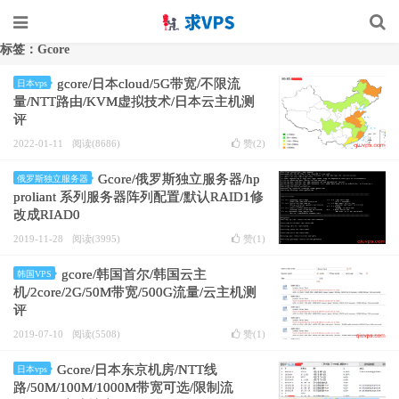
标签：Gcore
gcore/日本cloud/5G带宽/不限流
日本vps
量/NTT路由/KVM虚拟技术/日本云主机测
评
2022-01-11
阅读(8686)
赞(
2
)
Gcore/俄罗斯独立服务器/hp
俄罗斯独立服务器
proliant 系列服务器阵列配置/默认RAID1修
改成RIAD0
2019-11-28
阅读(3995)
赞(
1
)
gcore/韩国首尔/韩国云主
韩国VPS
机/2core/2G/50M带宽/500G流量/云主机测
评
2019-07-10
阅读(5508)
赞(
1
)
Gcore/日本东京机房/NTT线
日本vps
路/50M/100M/1000M带宽可选/限制流