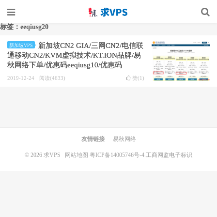
标签：eeqiusg20
新加坡CN2 GIA/三网CN2/电信联
新加坡VPS
通移动CN2/KVM虚拟技术/KT.ION品牌/易
秋网络下单/优惠码eeqiusg10/优惠码
eeqiusg20
2019-12-24
阅读(4633)
赞(
1
)
友情链接
易秋网络
© 2026
求VPS
网站地图
粤ICP备14005746号-4.
工商网监电子标识