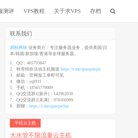
服测评
VPS教程
关于求VPS
存档
联系我们
易秋网络
业务简介：专注服务器业务，提供美国/日
本/韩国/新加坡/香港等全球服务器。
1、QQ：465793847
2、秋哥特价活动主机频道
https://t.me/qiuvpstejia
3、邮箱：官网发工单即可见
4、微信：yqf911
5、手机：18565779009
6、QQ交流群1[新开]：142962030
7、QQ交流群2[未满]：970166989
8、群聊：
https://t.me/qiuvpschat
平民云主机
大水管不限流量云主机