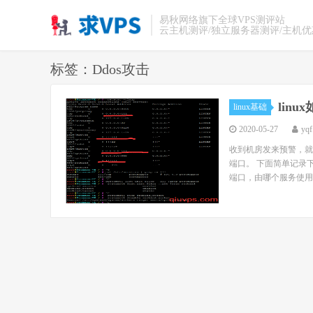
易秋网络旗下全球VPS测评站
云主机测评/独立服务器测评/主机
标签：Ddos攻击
lin
linux基础
2020-05-27
yqf
收到机房发来预警，就
端口。 下面简单记录下
端口，由哪个服务使用 3