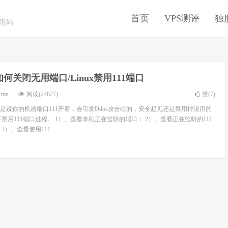
首页
VPS测评
独
优惠码
ux如何关闭无用端口/Linux禁用111端口
.me
阅读(24827)
赞(
7
)
是说你的机器端口111开着，会引发Ddos攻击啥的，安全起见还是禁用掉没用的
禁用111端口过程。 1）、查看本机正在监听的端口： 2）、查看正在监听的111
）、查看使用111...