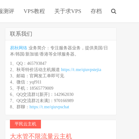
服测评
VPS教程
关于求VPS
存档
联系我们
易秋网络
业务简介：专注服务器业务，提供美国/日
本/韩国/新加坡/香港等全球服务器。
1、QQ：465793847
2、秋哥特价活动主机频道
https://t.me/qiuvpstejia
3、邮箱：官网发工单即可见
4、微信：yqf911
5、手机：18565779009
6、QQ交流群1[新开]：142962030
7、QQ交流群2[未满]：970166989
8、群聊：
https://t.me/qiuvpschat
平民云主机
大水管不限流量云主机