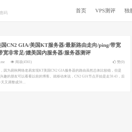
首页
VPS测评
独
优惠码
国CN2 GIA/美国KT服务器/最新路由走向/ping/带宽
质带宽非常足/媲美国内服务器/服务器测评
.me
阅读(4561)
赞(
0
)
，因为易秋网络老易发现KT美国CN2 GIA服务器的路由虽然总体比较稳，但是
趣的朋友可以看看以前的博客。就移动来说，CN2 GIA节点开始是走59.43，后
天又调整成59....