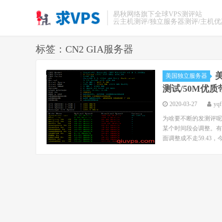
易秋网络旗下全球VPS测评站
云主机测评/独立服务器测评/主机
标签：CN2 GIA服务器
美
美国独立服务器
测试/50M优
2020-03-27
yqf
为啥要不断的发测评呢
某个时间段会调整。有兴
面调整成不走59.43，今