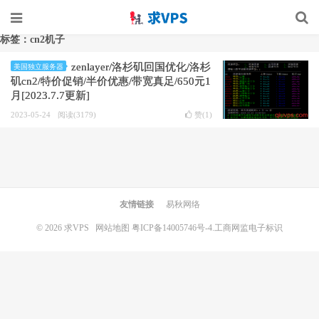
标签：cn2机子
zenlayer/洛杉矶回国优化/洛杉
美国独立服务器
矶cn2/特价促销/半价优惠/带宽真足/650元1
月[2023.7.7更新]
2023-05-24
阅读(3179)
赞(
1
)
友情链接
易秋网络
© 2026
求VPS
网站地图
粤ICP备14005746号-4.
工商网监电子标识