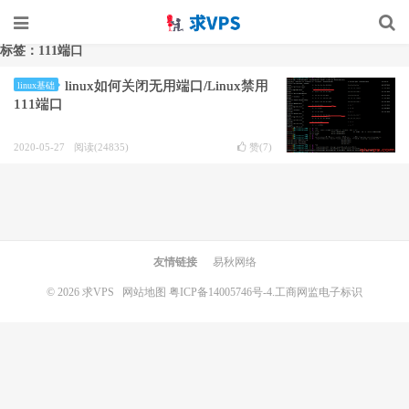
标签：111端口
linux如何关闭无用端口/Linux禁用
linux基础
111端口
2020-05-27
阅读(24835)
赞(
7
)
友情链接
易秋网络
© 2026
求VPS
网站地图
粤ICP备14005746号-4.
工商网监电子标识