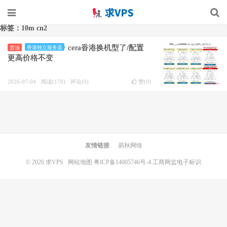
标签：10m cn2
cera香港换机型了/配置
香港独立服务器
置顶
更高价格不变
2026-07-04
阅读(170)
评论(0)
赞(
0
)
友情链接
易秋网络
© 2026
求VPS
网站地图
粤ICP备14005746号-4.
工商网监电子标识