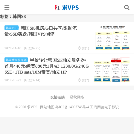
标签：韩国SK
韩国SK机房/G口共享/限制流
韩国VPS
量/SSD磁盘/韩国VPS测评
2020-01-10
阅读(6725)
赞(
1
)
半价转让韩国SK独立服务器/
韩国独立服务器
首月440元/续费880元1月/e3 1230/8G/240G
SSD+1TB sata/10M带宽/独立1IP
2019-05-22
阅读(3214)
赞(
2
)
友情链接
易秋网络
© 2026
求VPS
网站地图
粤ICP备14005746号-4.
工商网监电子标识