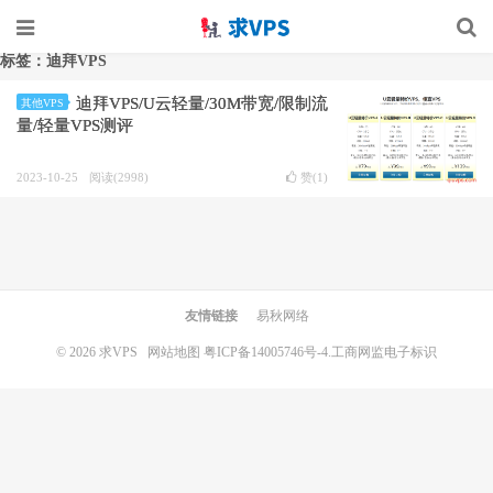
标签：迪拜VPS
迪拜VPS/U云轻量/30M带宽/限制流
其他VPS
量/轻量VPS测评
2023-10-25
阅读(2998)
赞(
1
)
友情链接
易秋网络
© 2026
求VPS
网站地图
粤ICP备14005746号-4.
工商网监电子标识