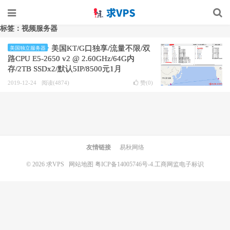
标签：视频服务器
美国KT/G口独享/流量不限/双
美国独立服务器
路CPU E5-2650 v2 @ 2.60GHz/64G内
存/2TB SSDx2/默认5IP/8500元1月
2019-12-24
阅读(4874)
赞(
0
)
友情链接
易秋网络
© 2026
求VPS
网站地图
粤ICP备14005746号-4.
工商网监电子标识