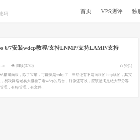
首页
VPS测评
独
优惠码
tos 6/7安装wdcp教程/支持LNMP/支持LAMP/支持
.me
阅读(3786)
赞(
1
)
站搭建面板，除了宝塔，可能就是wdcp了，当然还有不是面板的lnmp啥的，其实
早点，易秋网络老易大概看了看wdcp的后台，好像还可以，应该是满足绝大部分客
理，有ftp管理，有文件...