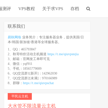
服测评
VPS教程
关于求VPS
存档
联系我们
易秋网络
业务简介：专注服务器业务，提供美国/日
本/韩国/新加坡/香港等全球服务器。
1、QQ：465793847
2、秋哥特价活动主机频道
https://t.me/qiuvpstejia
3、邮箱：官网发工单即可见
4、微信：yqf911
5、手机：18565779009
6、QQ交流群1[新开]：142962030
7、QQ交流群2[未满]：970166989
8、群聊：
https://t.me/qiuvpschat
平民云主机
大水管不限流量云主机