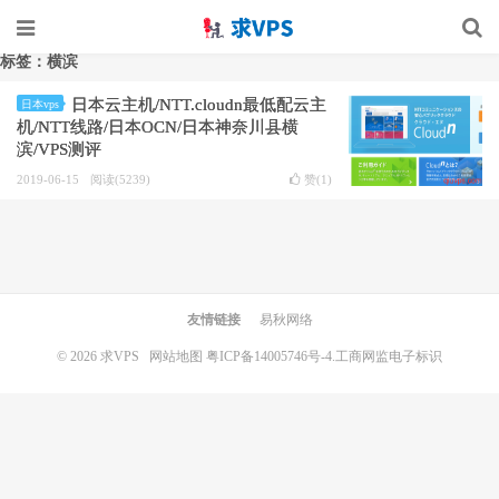
标签：横滨
日本云主机/NTT.cloudn最低配云主
日本vps
机/NTT线路/日本OCN/日本神奈川县横
滨/VPS测评
2019-06-15
阅读(5239)
赞(
1
)
友情链接
易秋网络
© 2026
求VPS
网站地图
粤ICP备14005746号-4.
工商网监电子标识