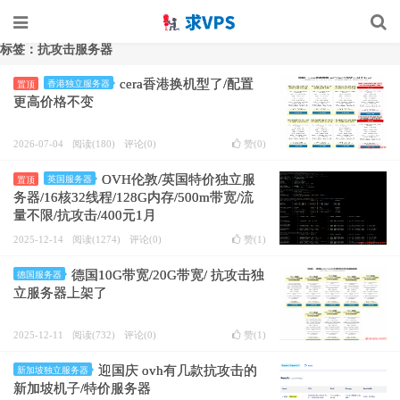
标签：抗攻击服务器
cera香港换机型了/配置
香港独立服务器
置顶
更高价格不变
2026-07-04
阅读(180)
评论(0)
赞(
0
)
OVH伦敦/英国特价独立服
英国服务器
置顶
务器/16核32线程/128G内存/500m带宽/流
量不限/抗攻击/400元1月
2025-12-14
阅读(1274)
评论(0)
赞(
1
)
德国10G带宽/20G带宽/ 抗攻击独
德国服务器
立服务器上架了
2025-12-11
阅读(732)
评论(0)
赞(
1
)
迎国庆 ovh有几款抗攻击的
新加坡独立服务器
新加坡机子/特价服务器