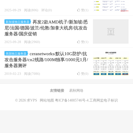
2025-09-29
阅读(806)
评论(0)
赞(
1
)
再发2款AMD机子/新加坡/悉
新加坡独立服务器
尼/法国/德国/波兰/伦敦/加拿大机房/抗攻击
服务器/国庆促销
2023-09-28
阅读(2960)
赞(
1
)
ceranetworks/默认10G防护/抗
美国独立服务器
攻击服务器/cn2线路/100M独享/1000元1月/
服务器测评
2019-02-23
阅读(7086)
赞(
0
)
友情链接
易秋网络
© 2026
求VPS
网站地图
粤ICP备14005746号-4.
工商网监电子标识