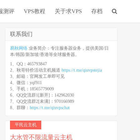
服测评
VPS教程
关于求VPS
存档
联系我们
易秋网络
业务简介：专注服务器业务，提供美国/日
本/韩国/新加坡/香港等全球服务器。
1、QQ：465793847
2、秋哥特价活动主机频道
https://t.me/qiuvpstejia
3、邮箱：官网发工单即可见
4、微信：yqf911
5、手机：18565779009
6、QQ交流群1[新开]：142962030
7、QQ交流群2[未满]：970166989
8、群聊：
https://t.me/qiuvpschat
平民云主机
大水管不限流量云主机