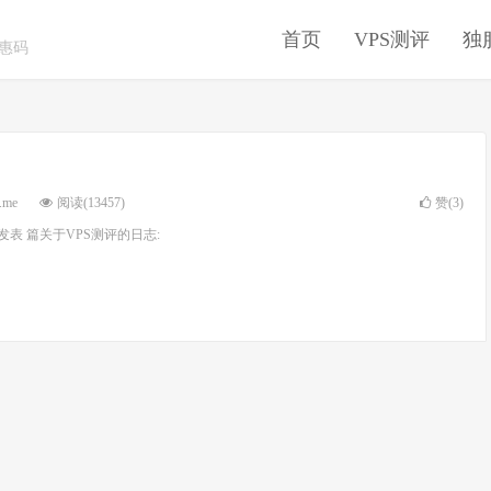
首页
VPS测评
独
优惠码
.me
阅读(13457)
赞(
3
)
e共发表 篇关于VPS测评的日志: