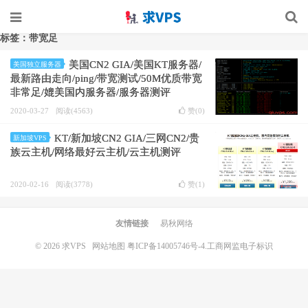
标签：带宽足
美国CN2 GIA/美国KT服务器/
美国独立服务器
最新路由走向/ping/带宽测试/50M优质带宽
非常足/媲美国内服务器/服务器测评
2020-03-27
阅读(4563)
赞(
0
)
KT/新加坡CN2 GIA/三网CN2/贵
新加坡VPS
族云主机/网络最好云主机/云主机测评
2020-02-16
阅读(3778)
赞(
1
)
友情链接
易秋网络
© 2026
求VPS
网站地图
粤ICP备14005746号-4.
工商网监电子标识