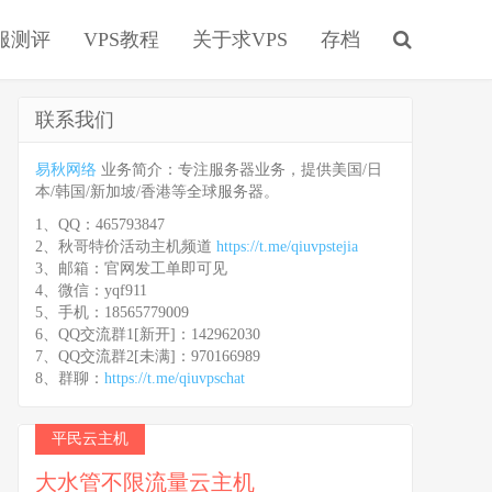
服测评
VPS教程
关于求VPS
存档
联系我们
易秋网络
业务简介：专注服务器业务，提供美国/日
本/韩国/新加坡/香港等全球服务器。
1、QQ：465793847
2、秋哥特价活动主机频道
https://t.me/qiuvpstejia
3、邮箱：官网发工单即可见
4、微信：yqf911
5、手机：18565779009
6、QQ交流群1[新开]：142962030
7、QQ交流群2[未满]：970166989
8、群聊：
https://t.me/qiuvpschat
平民云主机
大水管不限流量云主机