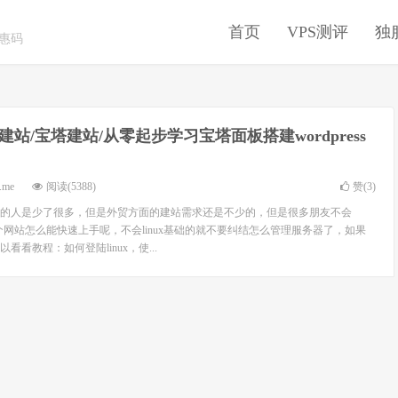
首页
VPS测评
独
优惠码
建站/宝塔建站/从零起步学习宝塔面板搭建wordpress
.me
阅读(5388)
赞(
3
)
的人是少了很多，但是外贸方面的建站需求还是不少的，但是很多朋友不会
建个网站怎么能快速上手呢，不会linux基础的就不要纠结怎么管理服务器了，如果
看教程：如何登陆linux，使...