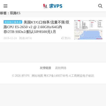
标签：双路E5
美国KT/G口独享/流量不限/双
美国独立服务器
路CPU E5-2650 v2 @ 2.60GHz/64G内
存/2TB SSDx2/默认5IP/8500元1月
2019-12-24
阅读(4874)
赞(
0
)
友情链接
易秋网络
© 2026
求VPS
网站地图
粤ICP备14005746号-4.
工商网监电子标识