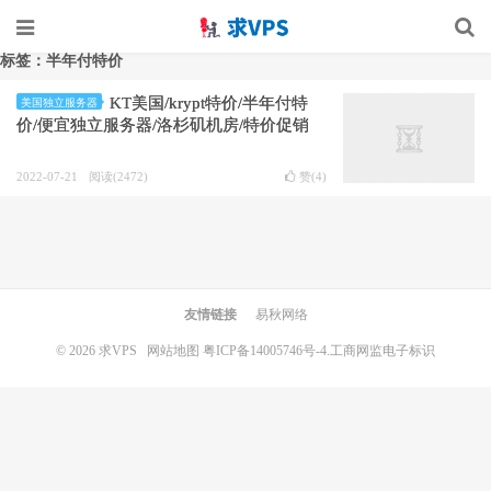
标签：半年付特价
KT美国/krypt特价/半年付特
美国独立服务器
价/便宜独立服务器/洛杉矶机房/特价促销
2022-07-21
阅读(2472)
赞(
4
)
友情链接
易秋网络
© 2026
求VPS
网站地图
粤ICP备14005746号-4.
工商网监电子标识