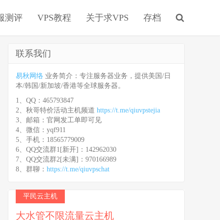
服测评
VPS教程
关于求VPS
存档
联系我们
易秋网络
业务简介：专注服务器业务，提供美国/日
本/韩国/新加坡/香港等全球服务器。
1、QQ：465793847
2、秋哥特价活动主机频道
https://t.me/qiuvpstejia
3、邮箱：官网发工单即可见
4、微信：yqf911
5、手机：18565779009
6、QQ交流群1[新开]：142962030
7、QQ交流群2[未满]：970166989
8、群聊：
https://t.me/qiuvpschat
平民云主机
大水管不限流量云主机