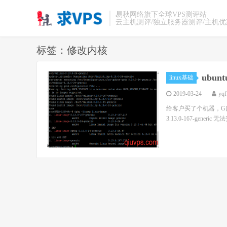
易秋网络旗下全球VPS测评站
云主机测评/独立服务器测评/主机
标签：修改内核
ubu
linux基础
2019-03-24
yqf
给客户买了个机器，G口带宽
3.13.0-167-generi