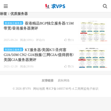
标签：优质服务器
香港精品BGP独立服务器/15M
香港独立服务器
带宽/香港服务器测评
2025-09-24
阅读(1091)
评论(0)
赞(
1
)
KT服务器/美国KT/圣何塞
美国独立服务器
GIA/50M CN2 GIA独服/三网GIA/值得拥有/
美国GIA服务器测评
2021-12-28
阅读(2819)
赞(
3
)
友情链接
易秋网络
© 2026
求VPS
网站地图
粤ICP备14005746号-4.
工商网监电子标识