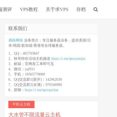
服测评
VPS教程
关于求VPS
存档
联系我们
易秋网络
业务简介：专注服务器业务，提供美国/日
本/韩国/新加坡/香港等全球服务器。
1、QQ：465793847
2、秋哥特价活动主机频道
https://t.me/qiuvpstejia
3、邮箱：官网发工单即可见
4、微信：yqf911
5、手机：18565779009
6、QQ交流群1[新开]：142962030
7、QQ交流群2[未满]：970166989
8、群聊：
https://t.me/qiuvpschat
平民云主机
大水管不限流量云主机