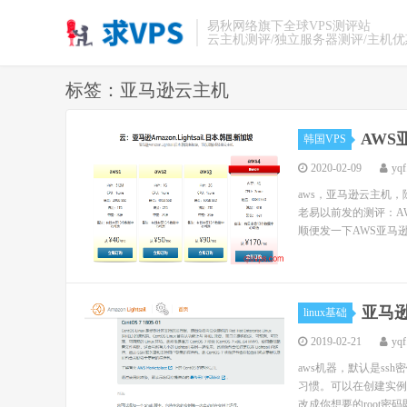
易秋网络旗下全球VPS测评站
云主机测评/独立服务器测评/主机
标签：亚马逊云主机
AWS亚
韩国VPS
2020-02-09
yqf
aws，亚马逊云主机
老易以前发的测评：AWS
顺便发一下AWS亚马逊
亚马逊云
linux基础
2019-02-21
yqf
aws机器，默认是ss
习惯。可以在创建实例的时
改成你想要的root密码即