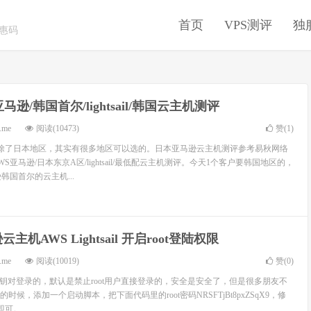
首页
VPS测评
独
优惠码
马逊/韩国首尔/lightsail/韩国云主机测评
.me
阅读(10473)
赞(
1
)
，除了日本地区，其实有很多地区可以选的。日本亚马逊云主机测评参考易秋网络
亚马逊/日本东京A区/lightsail/最低配云主机测评。今天1个客户要韩国地区的，
韩国首尔的云主机...
主机AWS Lightsail 开启root登陆权限
.me
阅读(10019)
赞(
0
)
h密钥对登录的，默认是禁止root用户直接登录的，安全是安全了，但是很多朋友不
候，添加一个启动脚本，把下面代码里的root密码NRSFTjBt8pxZSqX9，修
可。 ...