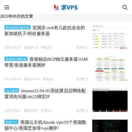
2025年09月的文章
迎国庆 ovh有几款抗攻击的
新加坡独立服务器
新加坡机子/特价服务器
2025-09-29
阅读(812)
评论(0)
赞(
1
)
香港精品BGP独立服务器/15M
香港独立服务器
带宽/香港服务器测评
2025-09-24
阅读(1101)
评论(0)
赞(
1
)
ubuntu22.04.05系统重启后网络配
linux基础
置消失问题/ub22绑定IP
2025-09-21
阅读(900)
评论(0)
赞(
1
)
美国云主机/linode vps/10个美国数
美国VPS
据中心/美国芝加哥/vps测评/