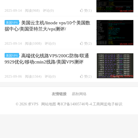
2025-09-14
阅读(968)
评论(0)
赞(
1
)
美国云主机/linode vps/10个美国数
美国VPS
据中心/美国亚特兰大/vps测评/
2025-09-14
阅读(1008)
评论(0)
赞(
2
)
高端优化线路VPS/200G防御/联通
美国VPS
9929优化/移动cmin2线路/美国VPS测评
2025-09-06
阅读(1564)
评论(0)
赞(
2
)
友情链接
易秋网络
© 2026
求VPS
网站地图
粤ICP备14005746号-4.
工商网监电子标识