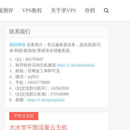
服测评
VPS教程
关于求VPS
存档
联系我们
易秋网络
业务简介：专注服务器业务，提供美国/日
本/韩国/新加坡/香港等全球服务器。
1、QQ：465793847
2、秋哥特价活动主机频道
https://t.me/qiuvpstejia
3、邮箱：官网发工单即可见
4、微信：yqf911
5、手机：18565779009
6、QQ交流群1[新开]：142962030
7、QQ交流群2[未满]：970166989
8、群聊：
https://t.me/qiuvpschat
平民云主机
大水管不限流量云主机