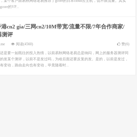
某个客户跟易秋网络老易推荐了gcore的日本cloud云主机，说不限流量。其实
re的VP...
港cn2 gia/三网cn2/10M带宽/流量不限/7年合作商家/
器测评
.me
阅读(4560)
赞(
6
)
工作还是要一如既往的投入热情，以前易秋网络老易总是纳闷，网上的服务器测评同
的发某个测评，以前不是发过吗，为啥后面还要反复的发。是的，以前是发过，
有变动，路由走向也有变动，毕竟随着时...