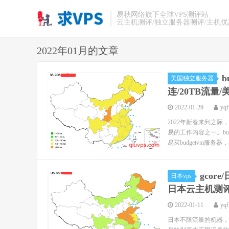
易秋网络旗下全球VPS测评站
云主机测评/独立服务器测评/主机
2022年01月的文章
b
美国独立服务器
连/20TB流量
2022-01-29
yqf
2022年新春来到之
易的工作内容之一。b
易买budgetvm服务器
gcor
日本vps
日本云主机测
2022-01-11
yqf
日本不限流量的机器，其