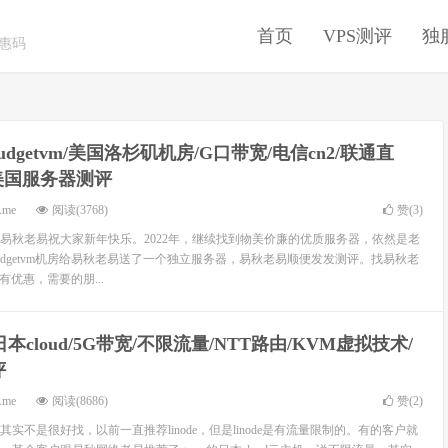
首页
VPS测评
独
优惠码
udgetvm/美国洛杉矶机房/G口带宽/电信cn2/联通直
/美国服务器测评
.me
阅读(3768)
赞(
3
)
际，易秋老易祝大家新年快乐。2022年，继续找到物美价廉的优质服务器，依然是老
udgetvm机房给易秋老易送了一个独立服务器，易秋老易顺便发发测评。找易秋老
，有优惠，需要的朋...
e/日本cloud/5G带宽/不限流量/NTT路由/KVM虚拟技术/
评
.me
阅读(8686)
赞(
2
)
实不是很好找，以前一直推荐linode，但是linode是有流量限制的。有的客户就