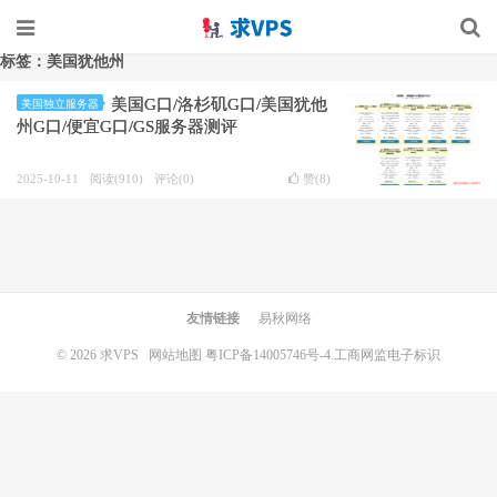
标签：美国犹他州
美国G口/洛杉矶G口/美国犹他
美国独立服务器
州G口/便宜G口/GS服务器测评
2025-10-11
阅读(910)
评论(0)
赞(
8
)
友情链接
易秋网络
© 2026
求VPS
网站地图
粤ICP备14005746号-4.
工商网监电子标识