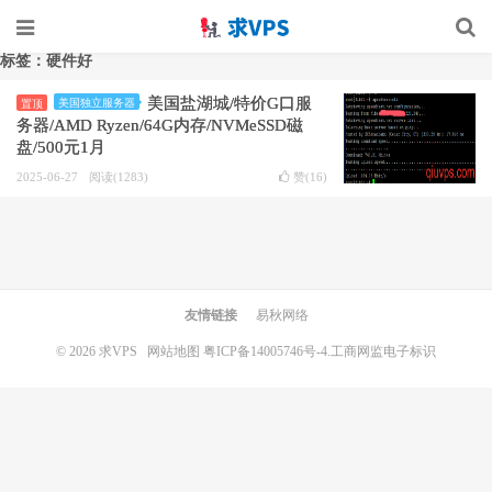
标签：硬件好
美国盐湖城/特价G口服
美国独立服务器
置顶
务器/AMD Ryzen/64G内存/NVMeSSD磁
盘/500元1月
2025-06-27
阅读(1283)
赞(
16
)
友情链接
易秋网络
© 2026
求VPS
网站地图
粤ICP备14005746号-4.
工商网监电子标识