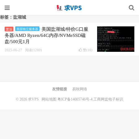
标签：盐湖城
美国盐湖城/特价G口服
美国独立服务器
置顶
务器/AMD Ryzen/64G内存/NVMeSSD磁
盘/500元1月
2025-06-27
阅读(1280)
赞(
16
)
友情链接
易秋网络
© 2026
求VPS
网站地图
粤ICP备14005746号-4.
工商网监电子标识