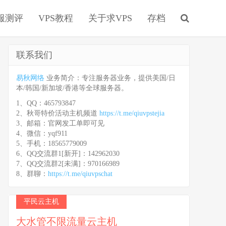
服测评
VPS教程
关于求VPS
存档
联系我们
易秋网络
业务简介：专注服务器业务，提供美国/日
本/韩国/新加坡/香港等全球服务器。
1、QQ：465793847
2、秋哥特价活动主机频道
https://t.me/qiuvpstejia
3、邮箱：官网发工单即可见
4、微信：yqf911
5、手机：18565779009
6、QQ交流群1[新开]：142962030
7、QQ交流群2[未满]：970166989
8、群聊：
https://t.me/qiuvpschat
平民云主机
大水管不限流量云主机