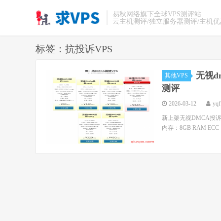
易秋网络旗下全球VPS测评站
云主机测评/独立服务器测评/主机
标签：抗投诉VPS
无视d
其他VPS
测评
2026-03-12
yqf
新上架无视DMCA投诉V
内存：8GB RAM ECC