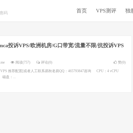
首页
VPS测评
独
优惠码
mca投诉VPS/欧洲机房/G口带宽/流量不限/抗投诉VPS
.me
阅读(757)
评论(0)
赞(
0
)
PS 推荐配置[或者人工联系易秋老易QQ：465793847咨询 CPU：4 vCPU
 磁盘：...