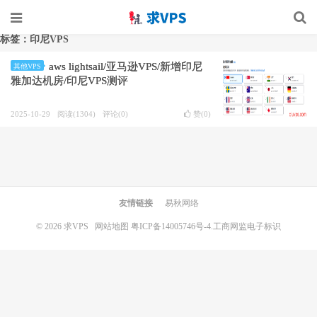
标签：印尼VPS
aws lightsail/亚马逊VPS/新增印尼
其他VPS
雅加达机房/印尼VPS测评
2025-10-29
阅读(1304)
评论(0)
赞(
0
)
友情链接
易秋网络
© 2026
求VPS
网站地图
粤ICP备14005746号-4.
工商网监电子标识